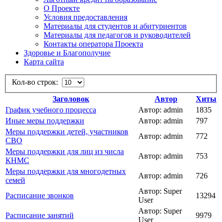
О Проекте
Условия предоставления
Материалы для студентов и абитуриентов
Материалы для педагогов и руководителей
Контакты оператора Проекта
Здоровье и Благополучие
Карта сайта
Кол-во строк:
Заголовок
Автор
Хиты
График учебного процесса
Автор: admin
1835
Иные меры поддержки
Автор: admin
797
Меры поддержки детей, участников
Автор: admin
772
СВО
Меры поддержки для лиц из числа
Автор: admin
753
КНМС
Меры поддержки для многодетных
Автор: admin
726
семей
Автор: Super
Расписание звонков
13294
User
Автор: Super
Расписание занятий
9979
User