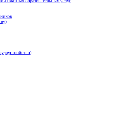
нии платных образовательных услуг
кников
ву)
рудоустройство)