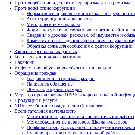
Противодействие идеологии терроризма и экстремизма
Противодействие коррупции
Нормативные правовые и иные акты в сфере проти
Антикоррупционная экспертиза
Методические материалы
Формы документов, связанных с противодействие к
Сведения о доходах, расходах, об имуществе и обяз
Комиссия по соблюдению требования к служебному
Обратная связь для сообщения о фактах коррупции
Защита персональных данных
Бесплатная юридическая помощь
Вакансии
Информация об условиях обучения инвалидов
Обращения граждан
График личного приема граждан
Направить обращение
Обзор обращений граждан
Меры по профилактике ОРВИ и коронавирусной инфекц
Продукция и услуги
УПК - учебно-производственный комплекс
Воспитательная деятельность
Мониторинг и диагностика воспитательной работы
Методобъединение кураторов. Школа кураторов
Профилактика деструктивного поведения несовер
Лучшие практики по воспитательной работе