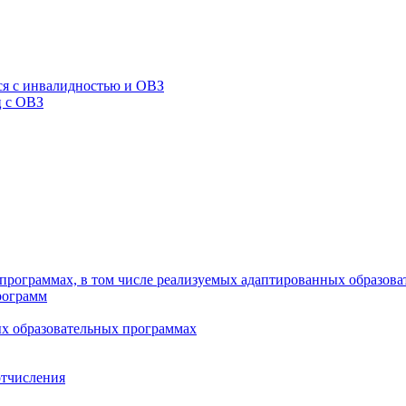
я с инвалидностью и ОВЗ
ц с ОВЗ
программах, в том числе реализуемых адаптированных образов
рограмм
х образовательных программах
отчисления