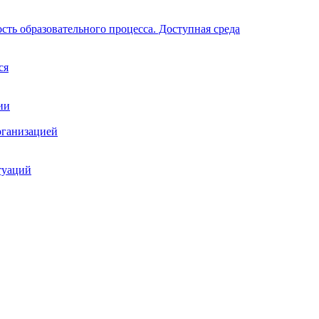
ть образовательного процесса. Доступная среда
ся
ии
рганизацией
туаций